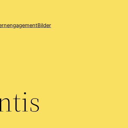
ternengagement
Bilder
ntis