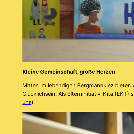
Kleine Gemeinschaft, große Herzen
Mitten im lebendigen Bergmannkiez bieten 
Glücklichsein. Als Elterninitiativ-Kita (EK
uns
)